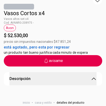
Vasos Cortos x4
Vasos altos set x4
Cod. AVNARG-208975 -
Avon
Etiqueta Avon
$ 52.530,00
precio sin impuestos nacionales $47.851,24
está agotado, pero esta por regresar
un producto tan bueno justifica cada minuto de espera
avisame
Descripción
Vasos altos set x4
EMOCIONARNOS AL BRINDAR
Materiales Vidrio
inicio
•
casa y estilo
•
detalles del producto