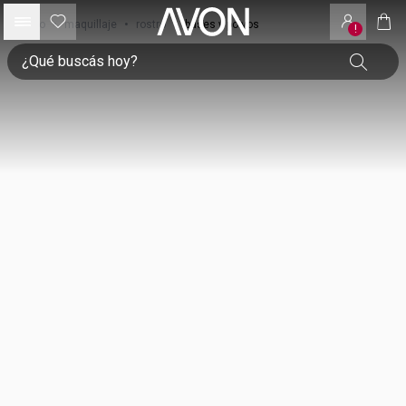
inicio
•
maquillaje
•
rostro
•
bases y polvos
!