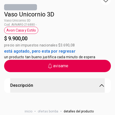
Vaso Unicornio 3D
Vaso Unicornio 3D
Cod. AVNARG-216880 -
Avon Casa y Estilo
Etiqueta Avon Casa y Estilo
$ 9.900,00
precio sin impuestos nacionales $3.690,08
está agotado, pero esta por regresar
un producto tan bueno justifica cada minuto de espera
avisame
Descripción
Vaso Unicornio 3D
Material: Plástico Medida: 26 x 17,5 x 9,5 cm ¡DISFRUTÁ DE
inicio
•
ofertas bomba
•
detalles del producto
TU BEBIDA FAVORITA TODO EL VERANO! Contienen