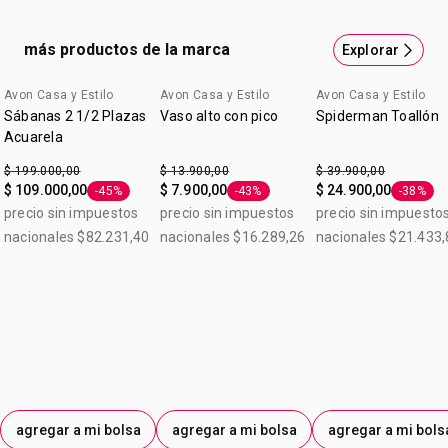
orificio para sorbete No utilizar con bebidas calientes *4
años o más. Usar bajo la supervisión de un adulto
más productos de la marca
Explorar
Avon Casa y Estilo
Avon Casa y Estilo
Avon Casa y Estilo
Sábanas 2 1/2 Plazas
Vaso alto con pico
Spiderman Toallón
Acuarela
$ 199.000,00
$ 13.900,00
$ 39.900,00
$ 109.000,00
$ 7.900,00
$ 24.900,00
-45%
-43%
-38%
Etiqueta -45%
Etiqueta -43%
Etiqueta
precio sin impuestos
precio sin impuestos
precio sin impuesto
nacionales $82.231,40
nacionales $16.289,26
nacionales $21.433,
agregar a mi bolsa
agregar a mi bolsa
agregar a mi bols