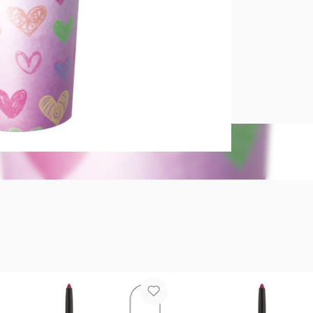
Vaso con s
Plástico y p
cc. No utili