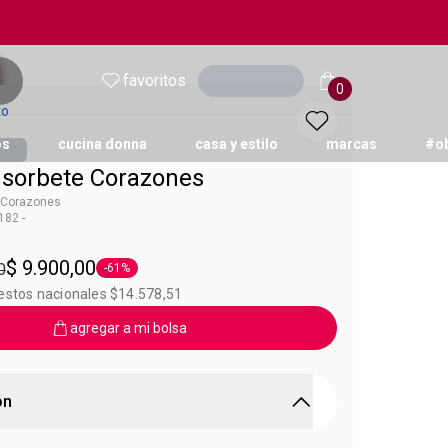
favoritos
Ingresar
0
to
os
cucina donna
casa y estilo
marcas
#o
 sorbete Corazones
 Corazones
82 -
on
$ 9.900,00
0
-61%
Etiqueta -61%
uestos nacionales $14.578,51
agregar a mi bolsa
ón