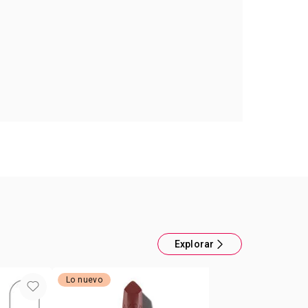
orbete Corazones
olipropileno.Medidas: 17,5 x 9 x 9. Capacidad: 650
zar con bebidas calientes
Explorar
Lo nuevo