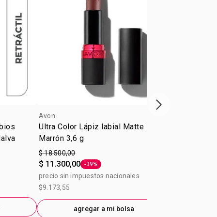
Próxima presenta
Avon
Avon
abios
Ultra Color Lápiz labial Matte Nude
Paleta para 
Malva
Marrón 3,6 g
Bronze Rubor
Bronceado 9
$ 18.500,00
$ 30.600,00
$ 11.300,00
$ 25.400,00
-39%
Etiqueta -39%
precio sin impuestos nacionales
precio sin im
$9.173,55
$25.289,26
a
agregar a mi bolsa
ag