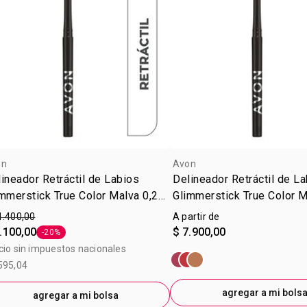
on
Avon
ineador Retráctil de Labios
Delineador Retráctil de L
mmerstick True Color Malva 0,28
Glimmerstick True Color 
1.400,00
A partir de
.100,00
$ 7.900,00
-20%
Etiqueta -20%
cio sin impuestos nacionales
595,04
agregar a mi bols
agregar a mi bolsa