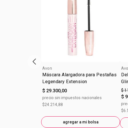
Vitrina de productos anterior
Avon
Av
Máscara Alargadora para Pestañas
Del
Legendary Extension
Gli
g
$ 29.300,00
$ 1
$ 9
precio sin impuestos nacionales
pre
$24.214,88
$6.
agregar a mi bolsa