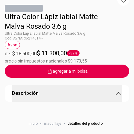
Ultra Color Lápiz labial Matte
Malva Rosado 3,6 g
Ultra Color Lápiz labial Matte Malva Rosado 3,6 g
Cod. AVNARG-214014 -
Avon
Etiqueta Avon
$ 11.300,00
de: $ 18.500,00
-39%
Etiqueta -39%
precio sin impuestos nacionales $9.173,55
agregar a mi bolsa
Descripción
Ultra Matte con mas pigmentos
ULTRA TECNOLOGÍA Ultra Color HD Pigment logra color de
inicio
•
maquillaje
•
detalles del producto
alto impacto y fidelidad que se ve en tus labios tal como lo
ves en la bala2. ULTRA CÓMODO Sensación ligera2.