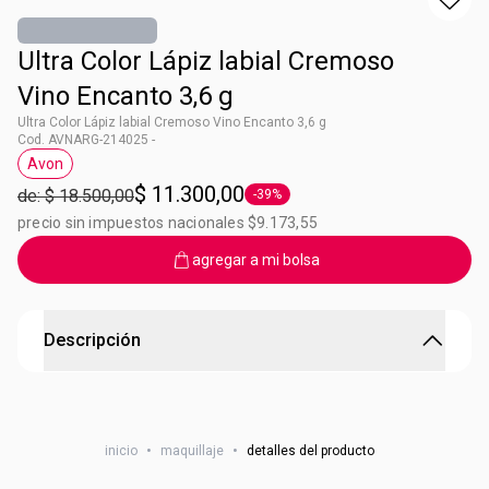
Ultra Color Lápiz labial Cremoso
Vino Encanto 3,6 g
Ultra Color Lápiz labial Cremoso Vino Encanto 3,6 g
Cod. AVNARG-214025 -
Avon
Etiqueta Avon
$ 11.300,00
de: $ 18.500,00
-39%
Etiqueta -39%
precio sin impuestos nacionales $9.173,55
agregar a mi bolsa
Descripción
Ultra cremoso y con mas pigmentos
ULTRA TECNOLOGÍA Ultra Color HD Pigment logra color de
inicio
•
maquillaje
•
detalles del producto
alto impacto y fidelidad que se ve en tus labios tal como lo
ves en la bala2. ULTRA CÓMODO Fórmula ultra cremosa.