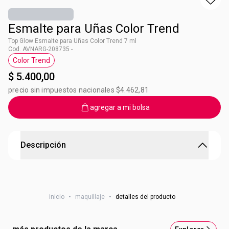
Esmalte para Uñas Color Trend
Top Glow Esmalte para Uñas Color Trend 7 ml
Cod. AVNARG-208735 -
Color Trend
Etiqueta Color Trend
$ 5.400,00
precio sin impuestos nacionales $4.462,81
agregar a mi bolsa
Descripción
Esmalte para Uñas Color Trend
Queratina vegetal 1 + pantenol Cobertura uniforme2,
inicio
•
maquillaje
•
detalles del producto
secado en 6 minutos, fórmula 10 free