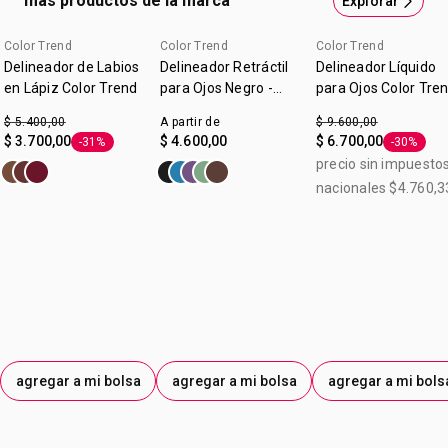
más productos de la marca
Explorar
Color Trend
Color Trend
Color Trend
Delineador de Labios
Delineador Retráctil
Delineador Líquido
en Lápiz Color Trend
para Ojos Negro -
para Ojos Color Tre
Color Trend
Negro 3 ml
$ 5.400,00
A partir de
$ 9.600,00
$ 3.700,00
$ 4.600,00
$ 6.700,00
-31%
-30%
Etiqueta -31%
Etiqueta 
precio sin impuesto
nacionales $4.760,3
agregar a mi bolsa
agregar a mi bolsa
agregar a mi bols