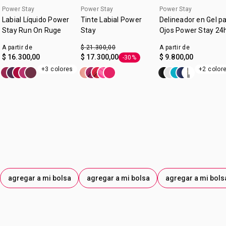
corre, textura ligera, suave y confortable. Punta ultra
Power Stay
Power Stay
Power Stay
precisa para aplicar la dosis perfecta. Contenido: 3ml.
Labial Líquido Power
Tinte Labial Power
Delineador en Gel p
Stay Run On Ruge
Stay
Ojos Power Stay 24
A partir de
$ 21.300,00
A partir de
$ 16.300,00
$ 17.300,00
$ 9.800,00
-30%
Etiqueta -30%
+3 colores
+2 color
agregar a mi bolsa
agregar a mi bolsa
agregar a mi bols