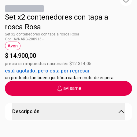
Set x2 contenedores con tapa a
rosca Rosa
Set x2 contenedores con tapa a rosca Rosa
Cod. AVNARG-208915 -
Avon
Etiqueta Avon
$ 14.900,00
precio sin impuestos nacionales $12.314,05
está agotado, pero esta por regresar
un producto tan bueno justifica cada minuto de espera
avisame
Descripción
Set x2 contenedores con tapa a rosca Rosa
Con tapa a rosca, ideal para llevar a la oficina o al gimnasio