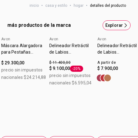
inicio
•
casa y estilo
•
hogar
•
detalles del producto
Podés guardar uno adentro del otro. Plástico Medidas.
grande: 7,5 cm de alto x 10,5 cm de ancho. Medidas. chico:
6,5 cm de alto x 8,5 cm de ancho. Capacidad.: 484 cc
más productos de la marca
Explorar
Avon
Avon
Avon
Máscara Alargadora
Delineador Retráctil
Delineador Retráctil
para Pestañas
de Labios
de Labios
Legendary Extension
Glimmerstick True
Glimmerstick True
$ 29.300,00
$ 11.400,00
A partir de
Color Malva 0,28 g
Color Malva
$ 9.100,00
$ 7.900,00
-20%
precio sin impuestos
Etiqueta -20%
precio sin impuestos
nacionales $24.214,88
nacionales $6.595,04