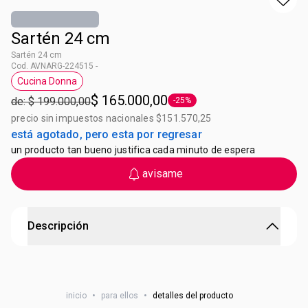
Sartén 24 cm
Sartén 24 cm
Cod. AVNARG-224515 -
Cucina Donna
Etiqueta Cucina Donna
$ 165.000,00
de: $ 199.000,00
-25%
Etiqueta -25%
precio sin impuestos nacionales $151.570,25
está agotado, pero esta por regresar
un producto tan bueno justifica cada minuto de espera
avisame
Descripción
CUCINA DONNA SARTEN VERDE
Interior antiadherente. Aluminio 3 mm de espesor. Med.: 5
inicio
•
para ellos
•
detalles del producto
cm de altura. Verde