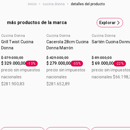
inicio
•
cucina donna
•
detalles del producto
antiadherente, resistente a rayaduras. Medidas: 24 cm de
diam con tapa interior antiadherente 26 x 7,5 cm de altura.
más productos de la marca
Explorar
Cucina Donna
Cucina Donna
Cucina Donna
Grill Twist Cucina
Cacerola 28cm Cucina
Sartén Cucina Donn
Donna
Donna Marrón
$ 379.000,00
$ 429.000,00
$ 89.000,00
$ 329.000,00
$ 279.000,00
$ 69.000,00
-13%
-35%
-22%
Etiqueta -13%
Etiqueta -35%
Etiqueta
precio sin impuestos
precio sin impuestos
precio sin impuesto
nacionales
nacionales
nacionales $66.198,
$281.900,83
$281.652,89