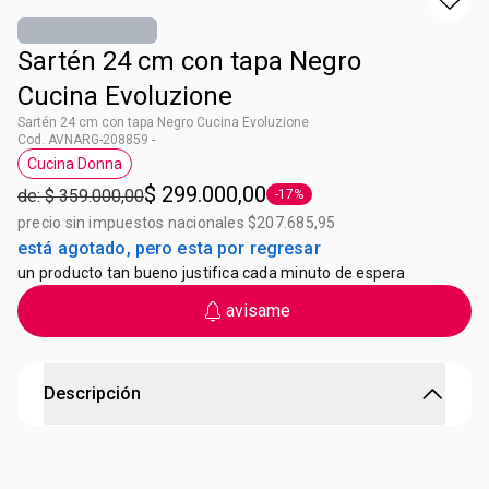
Sartén 24 cm con tapa Negro
Cucina Evoluzione
Sartén 24 cm con tapa Negro Cucina Evoluzione
Cod. AVNARG-208859 -
Cucina Donna
Etiqueta Cucina Donna
$ 299.000,00
de: $ 359.000,00
-17%
Etiqueta -17%
precio sin impuestos nacionales $207.685,95
está agotado, pero esta por regresar
un producto tan bueno justifica cada minuto de espera
avisame
Descripción
Sartén 24 cm con tapa Negro Cucina Evoluzione
3 Capas: aclaje sobre el aluminio, refuerzo y capa