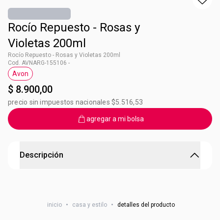
Rocío Repuesto - Rosas y
Violetas 200ml
Rocío Repuesto - Rosas y Violetas 200ml
Cod. AVNARG-155106 -
Avon
Etiqueta Avon
$ 8.900,00
precio sin impuestos nacionales $5.516,53
agregar a mi bolsa
Descripción
Rocío Repuesto - Rosas y Violetas 200ml
Rocío Repuesto - Rosas y Violetas 200ml • Para perfumar
inicio
•
casa y estilo
•
detalles del producto
sábanas, toallas, almohadones, cortinas y tapizados