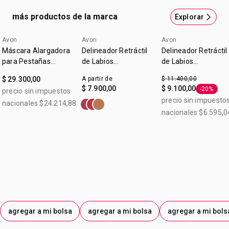
más productos de la marca
Explorar
Avon
Avon
Avon
Máscara Alargadora
Delineador Retráctil
Delineador Retráctil
para Pestañas
de Labios
de Labios
Legendary Extension
Glimmerstick True
Glimmerstick True
$ 29.300,00
A partir de
$ 11.400,00
Color Malva
Color Malva 0,28 g
$ 7.900,00
$ 9.100,00
-20%
precio sin impuestos
Etiqueta 
precio sin impuesto
nacionales $24.214,88
nacionales $6.595,0
agregar a mi bolsa
agregar a mi bolsa
agregar a mi bols