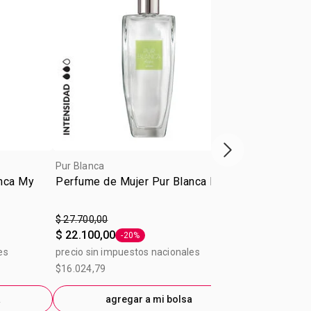
Próxima presenta
Pur Blanca
anca My
Perfume de Mujer Pur Blanca Hope
$ 27.700,00
$ 22.100,00
-20%
Etiqueta -20%
es
precio sin impuestos nacionales
$16.024,79
a
agregar a mi bolsa