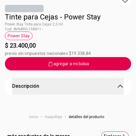
Tinte para Cejas - Power Stay
Power Stay Tinte para Cejas 2,5 ml
Cod. AVNARG-158811 -
Power Stay
Etiqueta Power Stay
$ 23.400,00
precio sin impuestos nacionales $19.338,84
agregar a mi bolsa
Descripción
Tinte para Cejas - Power Stay
¡El complemento ideal para tus cejas! Aplicalo siguendo la
inicio
•
maquillaje
•
detalles del producto
dirección de las mismas para un efecto relleno natural.
Con aplicador fino y preciso para mayor definición y
acabado natural. Hasta 3 dias de duración con tecnologia