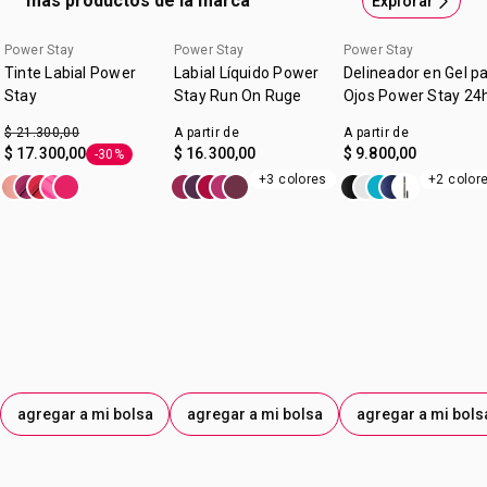
más productos de la marca
Explorar
color lock para que resista días sin correrse o
desvanecerse. Basado en estudios de percepción de
Power Stay
Power Stay
Power Stay
consumidores.Contenido: 2,5 ml
Tinte Labial Power
Labial Líquido Power
Delineador en Gel p
Stay
Stay Run On Ruge
Ojos Power Stay 24
$ 21.300,00
A partir de
A partir de
$ 17.300,00
$ 16.300,00
$ 9.800,00
-30%
Etiqueta -30%
+3 colores
+2 color
agregar a mi bolsa
agregar a mi bolsa
agregar a mi bols