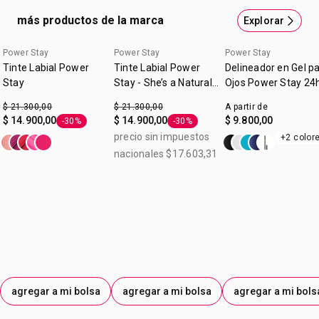
de percepcion del consumidores
más productos de la marca
Explorar
Power Stay
Power Stay
Power Stay
Tinte Labial Power
Tinte Labial Power
Delineador en Gel p
Stay
Stay - She’s a Natural
Ojos Power Stay 24
3ml
$ 21.300,00
$ 21.300,00
A partir de
$ 14.900,00
$ 14.900,00
$ 9.800,00
-30%
-30%
Etiqueta -30%
Etiqueta -30%
precio sin impuestos
+2 color
nacionales $17.603,31
agregar a mi bolsa
agregar a mi bolsa
agregar a mi bols