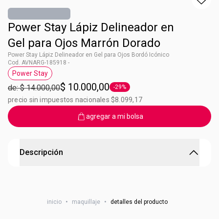
Power Stay Lápiz Delineador en
Gel para Ojos Marrón Dorado
Power Stay Lápiz Delineador en Gel para Ojos Bordó Icónico
Cod. AVNARG-185918 -
Power Stay
Etiqueta Power Stay
$ 10.000,00
de: $ 14.000,00
-29%
Etiqueta -29%
precio sin impuestos nacionales $8.099,17
agregar a mi bolsa
Descripción
Power Stay Lápiz Delineador en Gel para Ojos Marrón
Dorado
inicio
•
maquillaje
•
detalles del producto
Delineador en gel, a prueba de todo, 24 horas de
resistencia a las manchas y desgaste. Basado en estudios