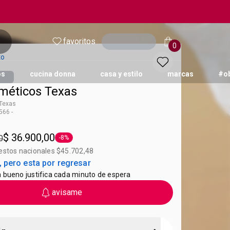
favoritos
Ingresar
0
to
os
cucina donna
casa y estilo
marcas
#o
méticos Texas
Texas
66 -
Avon C&E
$ 36.900,00
0
-8%
Etiqueta -8%
uestos nacionales $45.702,48
 pero esta por regresar
 bueno justifica cada minuto de espera
avisame