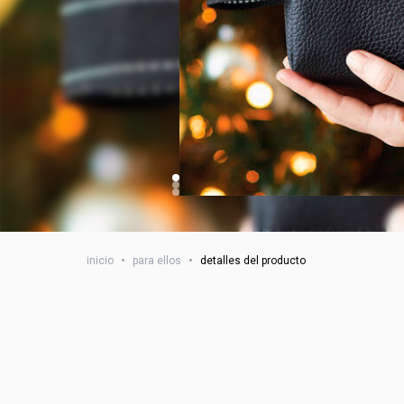
inicio
•
para ellos
•
detalles del producto