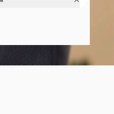
ón
DOR TEXAS
d.: 20 x 16 x 7 mm. Cierre y manija, con forro