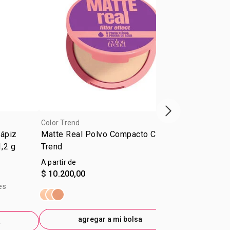
Próxima presenta
Color Trend
Color Trend
Lápiz
Matte Real Polvo Compacto Color
Delineador L
1,2 g
Trend
Trend Negro
A partir de
$ 9.600,00
$ 10.200,00
precio sin im
es
$4.760,33
agregar a mi bolsa
ag
a