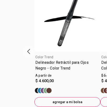
Vitrina de productos anterior
Color Trend
Col
Delineador Retráctil para Ojos
Del
Negro - Color Trend
Col
A partir de
$ 5
$ 4.600,00
$ 4
agregar a mi bolsa