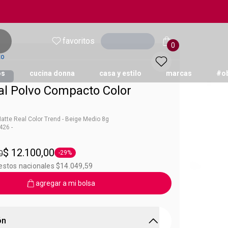
favoritos
Ingresar
0
to
os
cucina donna
casa y estilo
marcas
#o
al Polvo Compacto Color
tte Real Color Trend - Beige Medio 8g
26 -
 Color Trend
$ 12.100,00
0
-29%
Etiqueta -29%
uestos nacionales $14.049,59
agregar a mi bolsa
ón