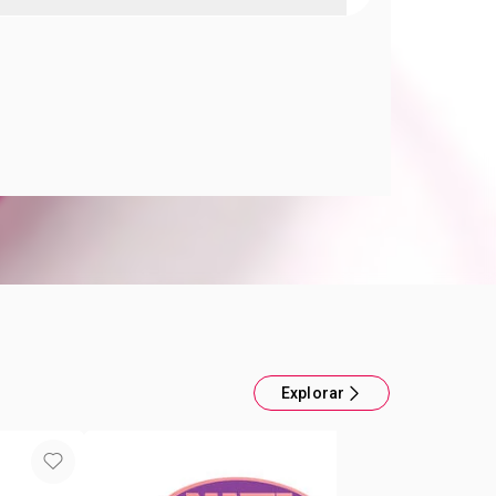
 Polvo Compacto Color Trend
te parejo en tu rostro Fps 10.
Explorar