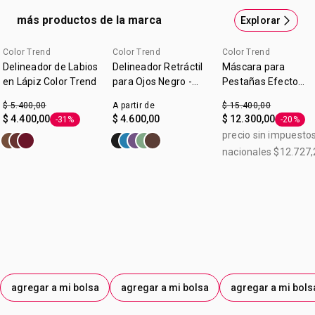
más productos de la marca
Explorar
Color Trend
Color Trend
Color Trend
Delineador de Labios
Delineador Retráctil
Máscara para
en Lápiz Color Trend
para Ojos Negro -
Pestañas Efecto
Color Trend
Felino Voumen y
$ 5.400,00
A partir de
$ 15.400,00
Longitud Color Tren
$ 4.400,00
$ 4.600,00
$ 12.300,00
-31%
-20%
Etiqueta -31%
Etiqueta
Chocolate 7g
precio sin impuesto
nacionales $12.727,
agregar a mi bolsa
agregar a mi bolsa
agregar a mi bols