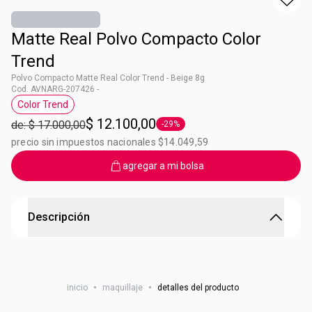
Matte Real Polvo Compacto Color
Trend
Polvo Compacto Matte Real Color Trend - Beige 8g
Cod. AVNARG-207426 -
Color Trend
Etiqueta Color Trend
$ 12.100,00
de: $ 17.000,00
-29%
Etiqueta -29%
precio sin impuestos nacionales $14.049,59
agregar a mi bolsa
Descripción
Matte Real Polvo Compacto Color Trend
Acabado matte parejo en tu rostro Fps 10.
inicio
•
maquillaje
•
detalles del producto