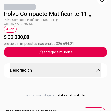
Polvo Compacto Matificante 11 g
Polvo Compacto Matificante Neutro Light
Cod. AVNARG-207633 -
Avon
Etiqueta Avon
$ 32.300,00
precio sin impuestos nacionales $26.694,21
agregar a mi bolsa
Descripción
Polvo Compacto Matificante Neutro Light
1. Acabado mate 2. Aspecto natural 3. Sella tu maquillaje
inicio
•
maquillaje
•
detalles del producto
4. Con espejo y aplicador.