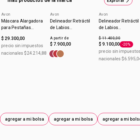
más productos de la marca
Explorar
Avon
Avon
Avon
Máscara Alargadora
Delineador Retráctil
Delineador Retráctil
para Pestañas
de Labios
de Labios
Legendary Extension
Glimmerstick True
Glimmerstick True
$ 29.300,00
A partir de
$ 11.400,00
Color Malva
Color Malva 0,28 g
$ 7.900,00
$ 9.100,00
-20%
precio sin impuestos
Etiqueta 
precio sin impuesto
nacionales $24.214,88
nacionales $6.595,0
agregar a mi bolsa
agregar a mi bolsa
agregar a mi bols