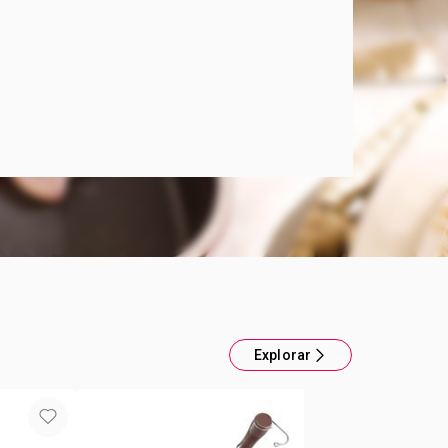
Cucina Donna
m de espesor. Interior anti adherente Medidas:
m de alto Más altura para acomodar volúmenes
s Fondo difusor: más grande para una distribución
lor Mejor agarre: Con manijas laterales Compartí
 delicioso Que los encuentros con amigos se
en momentos únicos donde se combinen risas,
placer de compartir una comida juntxs.
Explorar