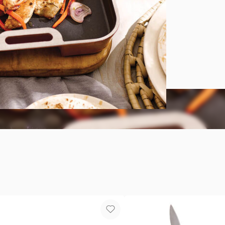
Plancheta 
Aluminio 3m
37x25 x 4 c
de alimento
pareja de ca
un almuerzo
conviertan 
historias y 