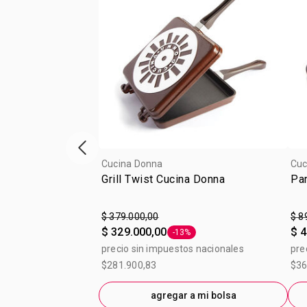
Vitrina de productos anterior
Cucina Donna
Cuc
Grill Twist Cucina Donna
Pa
$ 379.000,00
$ 8
$ 329.000,00
$ 4
-13%
Etiqueta -13%
precio sin impuestos nacionales
pre
$281.900,83
$36
agregar a mi bolsa