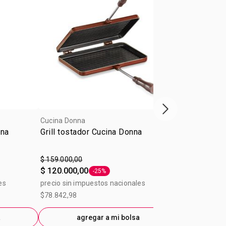
Próxima presenta
Cucina Donna
Cucina Donna
nna
Grill tostador Cucina Donna
Accesorio m
cocinar
$ 159.000,00
$ 109.000,00
$ 120.000,00
$ 98.100,00
-25%
Etiqueta -25%
es
precio sin impuestos nacionales
precio sin im
$78.842,98
$81.074,38
a
agregar a mi bolsa
ag