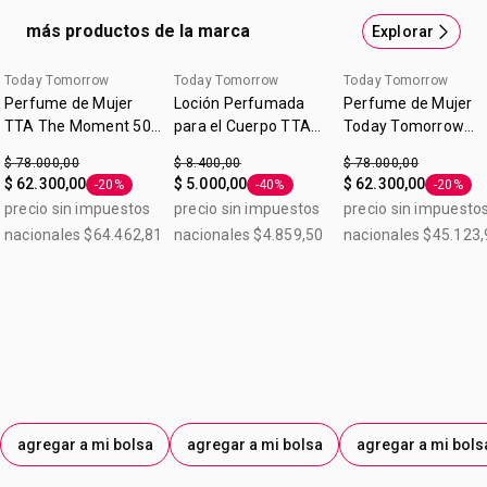
Parfum 50 ml.
más productos de la marca
Explorar
Today Tomorrow
Today Tomorrow
Today Tomorrow
Perfume de Mujer
Loción Perfumada
Perfume de Mujer
TTA The Moment 50
para el Cuerpo TTA
Today Tomorrow
ml
Radiante 90ml
Always Everlasting
$ 78.000,00
$ 8.400,00
$ 78.000,00
$ 62.300,00
$ 5.000,00
$ 62.300,00
-20%
-40%
-20%
Etiqueta -20%
Etiqueta -40%
Etiqueta
precio sin impuestos
precio sin impuestos
precio sin impuesto
nacionales $64.462,81
nacionales $4.859,50
nacionales $45.123,
agregar a mi bolsa
agregar a mi bolsa
agregar a mi bols