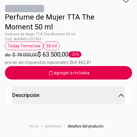
Perfume de Mujer TTA The
Moment 50 ml
Perfume de Mujer TTA The Moment 50 ml
Cod. AVNARG-207451 -
Today Tomorrow
50 ml
Etiqueta Today Tomorrow
Etiqueta 50 ml
$ 63.500,00
de: $ 78.000,00
-20%
Etiqueta -20%
precio sin impuestos nacionales $64.462,81
agregar a mi bolsa
Descripción
Perfume de Mujer TTA The Moment
Un exquisito bouquet con flores de Neroli se fusionan con
inicio
•
perfumes
•
detalles del producto
nolvidables Magnoliasy Ámbar. Aromas que te invitan a
recordar momentos que duran para siempre. Eau de