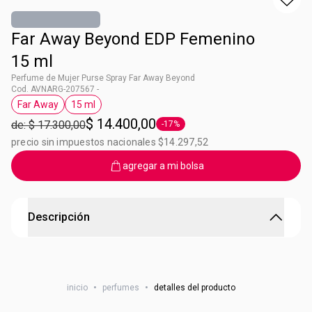
Far Away Beyond EDP Femenino
15 ml
Perfume de Mujer Purse Spray Far Away Beyond
Cod. AVNARG-207567 -
Far Away
15 ml
Etiqueta Far Away
Etiqueta 15 ml
$ 14.400,00
de: $ 17.300,00
-17%
Etiqueta -17%
precio sin impuestos nacionales $14.297,52
agregar a mi bolsa
Descripción
Ideal para cartera
Tus perfumes preferidos de 15ml. Ideal para llevar en la
inicio
•
perfumes
•
detalles del producto
cartera