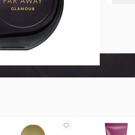
Perfume de
Far Away Gl
grosella ne
llegada nun
negra, la se
Tipo de per