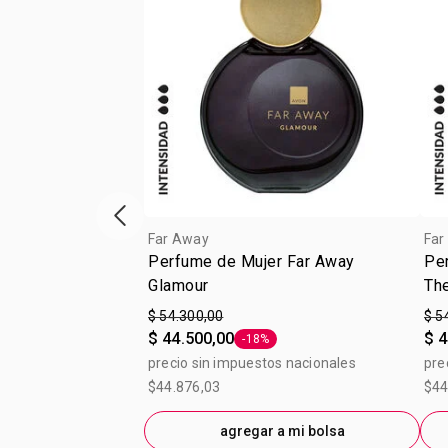
Vitrina de productos anterior
Far Away
Far
Perfume de Mujer Far Away
Pe
Glamour
Th
$ 54.300,00
$ 5
$ 44.500,00
$ 4
-18%
Etiqueta -18%
precio sin impuestos nacionales
pre
$44.876,03
$44
agregar a mi bolsa