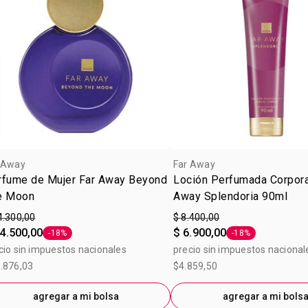
 Away
Far Away
rfume de Mujer Far Away Beyond
Loción Perfumada Corpora
e Moon
Away Splendoria 90ml
4.300,00
$ 8.400,00
4.500,00
$ 6.900,00
-18%
-18%
Etiqueta -18%
Etiqueta -18%
cio sin impuestos nacionales
precio sin impuestos nacional
.876,03
$4.859,50
agregar a mi bolsa
agregar a mi bols