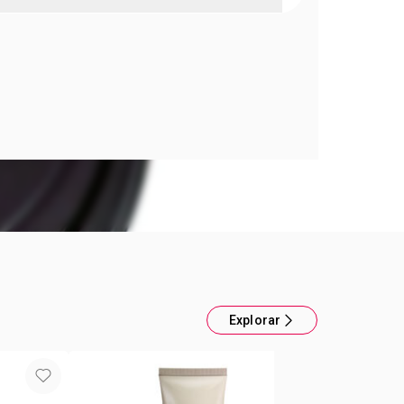
 Mujer Far Away Glamour
amour Parfum Con exuberantes brotes de
gra que elevan al máximo tu lado glamuroso. Tu
ca pasa desapercibida con la exuberante grosella
nsual vainilla blancay el elegante almizcle negro.
fume: Eau de Parfum 50ml
Explorar