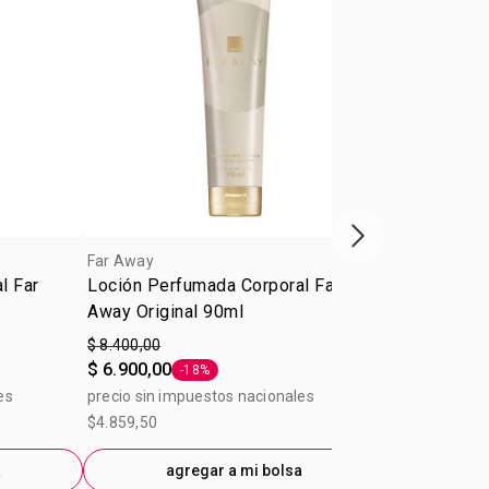
Próxima presenta
Far Away
Far Away
l Far
Loción Perfumada Corporal Far
Loción Perf
Away Original 90ml
Away Beyon
$ 8.400,00
$ 8.400,00
$ 6.900,00
$ 6.900,00
-18%
-
Etiqueta -18%
E
es
precio sin impuestos nacionales
precio sin im
$4.859,50
$4.859,50
a
agregar a mi bolsa
ag