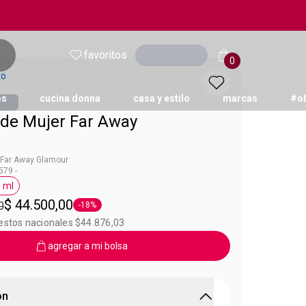
favoritos
Ingresar
0
to
os
cucina donna
casa y estilo
marcas
#o
de Mujer Far Away
 Far Away Glamour
79 -
 ml
Far Away
Etiqueta 50 ml
$ 44.500,00
0
-18%
Etiqueta -18%
uestos nacionales $44.876,03
agregar a mi bolsa
ón