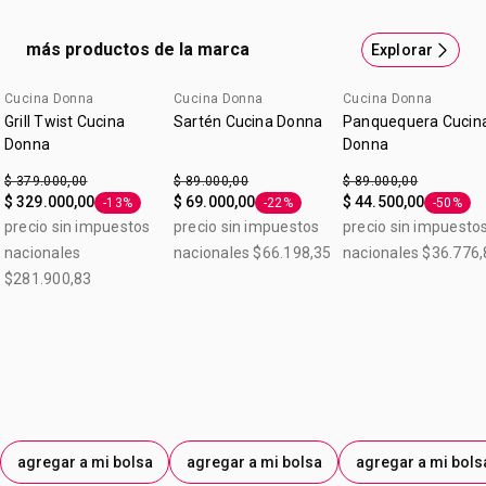
menos gas. Lográ la misma cocción que en el horno sin
prenderlo. Livana: Fácil de manipular con los alimentos
más productos de la marca
Explorar
adentro, gracias al espesor de 3 mm. Cocción pareja: Su
fondo difusor de calor logra una cocción pareja en menor
Cucina Donna
Cucina Donna
Cucina Donna
tiempo. Antiadherente Teflon Classic: Los alimentos no se
Grill Twist Cucina
Sartén Cucina Donna
Panquequera Cucin
pegan y son más fáciles de limpiar. Gran durabilidad.
Donna
Donna
Función Horno.
$ 379.000,00
$ 89.000,00
$ 89.000,00
$ 329.000,00
$ 69.000,00
$ 44.500,00
-13%
-22%
-50%
Etiqueta -13%
Etiqueta -22%
Etiqueta
precio sin impuestos
precio sin impuestos
precio sin impuesto
nacionales
nacionales $66.198,35
nacionales $36.776,
$281.900,83
agregar a mi bolsa
agregar a mi bolsa
agregar a mi bols