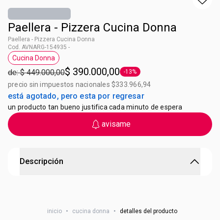
Paellera - Pizzera Cucina Donna
Paellera - Pizzera Cucina Donna
Cod. AVNARG-154935 -
Cucina Donna
Etiqueta Cucina Donna
$ 390.000,00
de: $ 449.000,00
-13%
Etiqueta -13%
precio sin impuestos nacionales $333.966,94
está agotado, pero esta por regresar
un producto tan bueno justifica cada minuto de espera
avisame
Descripción
Paellera - Pizzera Cucina Donna
Diámetro de 33 cm. Altura sin tapa 7 cm. Capacidad 4,1
inicio
•
cucina donna
•
detalles del producto
litros. Origen: Argentina. Beneficios Ahorra gas: 3 veces