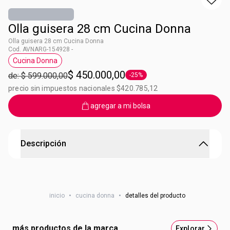
Olla guisera 28 cm Cucina Donna
Olla guisera 28 cm Cucina Donna
Cod. AVNARG-154928 -
Cucina Donna
Etiqueta Cucina Donna
$ 450.000,00
de: $ 599.000,00
-25%
Etiqueta -25%
precio sin impuestos nacionales $420.785,12
agregar a mi bolsa
Descripción
Olla guisera 28 cm Cucina Donna
Diámetro de 28 cm. Altura sin tapa 20 cm. Capacidad 10
inicio
•
cucina donna
•
detalles del producto
litros. Color Rojo. Origen: Argentina. Beneficios Ahorra gas:
3 veces menos gas. Lográ la misma cocción que en el
horno sin prenderlo. Livana: Fácil de manipular con los
más productos de la marca
Explorar