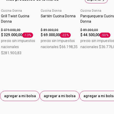
alimentos adentro, gracias al espesor de 3 mm. Cocción
pareja: Su fondo difusor de calor logra una cocción pareja
Cucina Donna
Cucina Donna
Cucina Donna
en menor tiempo. Antiadherente Teflon Classic: Los
Grill Twist Cucina
Sartén Cucina Donna
Panquequera Cucin
alimentos no se pegan y son más fáciles de limpiar. Gran
Donna
Donna
durabilidad. Función Horno.
$ 379.000,00
$ 89.000,00
$ 89.000,00
$ 329.000,00
$ 69.000,00
$ 44.500,00
-13%
-22%
-50%
Etiqueta -13%
Etiqueta -22%
Etiqueta
precio sin impuestos
precio sin impuestos
precio sin impuesto
nacionales
nacionales $66.198,35
nacionales $36.776,
$281.900,83
agregar a mi bolsa
agregar a mi bolsa
agregar a mi bols