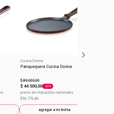
Próxima presenta
Cucina Donna
Cucina Donna
Panquequera Cucina Donna
Cuchilo Coc
$ 89.000,00
$ 54.900,00
$ 44.500,00
$ 38.430,00
-50%
Etiqueta -50%
es
precio sin impuestos nacionales
precio sin im
$36.776,86
$40.834,71
a
agregar a mi bolsa
ag