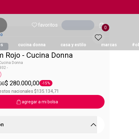
favoritos
Ingresar
0
to
os
cucina donna
casa y estilo
marcas
#o
m Rojo - Cucina Donna
 Cucina Donna
32 -
a Cucina Donna
$ 280.000,00
,00
-15%
Etiqueta -15%
uestos nacionales $135.134,71
agregar a mi bolsa
ón