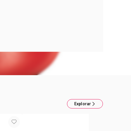
Rojo - Cucina Donna
 24 cm. Altura sin tapa 11 cm. Capacidad 3,5
en: Argentina. Beneficios Ahorra gas: 3 veces
Lográ la misma cocción que en el horno sin
ivana: Fácil de manipular con los alimentos
cias al espesor de 3 mm. Cocción pareja: Su
r de calor logra una cocción pareja en menor
adherente Teflon Classic: Los alimentos no se
más fáciles de limpiar. Gran durabilidad. Función
Explorar