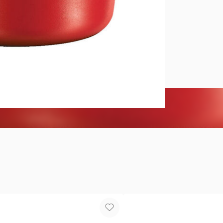
Olla 24 cm 
Diámetro de
litros. Orig
menos gas. 
prenderlo. L
adentro, gra
fondo difuso
tiempo. Anti
pegan y son 
Horno.