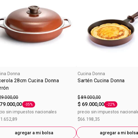
ina Donna
Cucina Donna
cerola 28cm Cucina Donna
Sartén Cucina Donna
rrón
29.000,00
$ 89.000,00
79.000,00
$ 69.000,00
-35%
-22%
Etiqueta -35%
Etiqueta -22%
cio sin impuestos nacionales
precio sin impuestos nacional
1.652,89
$66.198,35
agregar a mi bolsa
agregar a mi bols