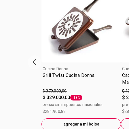
Vitrina de productos anterior
Cucina Donna
Cuc
Grill Twist Cucina Donna
Ca
Ma
$ 379.000,00
$ 4
$ 329.000,00
$ 2
-13%
Etiqueta -13%
precio sin impuestos nacionales
pre
$281.900,83
$28
agregar a mi bolsa