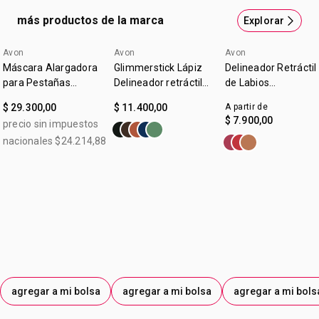
más productos de la marca
Explorar
Avon
Avon
Avon
Máscara Alargadora
Glimmerstick Lápiz
Delineador Retráctil
para Pestañas
Delineador retráctil
de Labios
Legendary Extension
para Ojos Blackest
Glimmerstick True
$ 29.300,00
$ 11.400,00
A partir de
Black
Color Malva
$ 7.900,00
precio sin impuestos
nacionales $24.214,88
agregar a mi bolsa
agregar a mi bolsa
agregar a mi bols