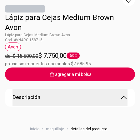
Lápiz para Cejas Medium Brown
Avon
Lápiz para Cejas Medium Brown Avon
Cod. AVNARG-158715 -
Avon
Etiqueta Avon
$ 7.750,00
de: $ 15.500,00
-50%
Etiqueta -50%
precio sin impuestos nacionales $7.685,95
agregar a mi bolsa
Descripción
Lápiz para Cejas Medium Brown Avon
Contenido: 1,2 g Cuenta con cepillo incorporado para
inicio
•
maquillaje
•
detalles del producto
peinar las cejas