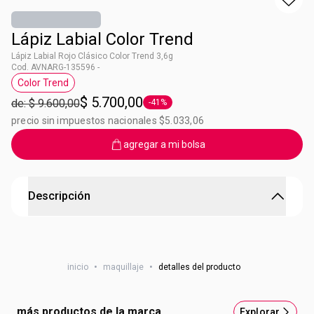
Lápiz Labial Color Trend
Lápiz Labial Rojo Clásico Color Trend 3,6g
Cod. AVNARG-135596 -
Color Trend
Etiqueta Color Trend
$ 5.700,00
de: $ 9.600,00
-41%
Etiqueta -41%
precio sin impuestos nacionales $5.033,06
agregar a mi bolsa
Descripción
Lápiz Labial Color Trend
Color intenso en la primera pasada, mayor precisión al
inicio
•
maquillaje
•
detalles del producto
aplicar con derivadas de vitamina E y extracto de mango.
FPS 15
más productos de la marca
Explorar