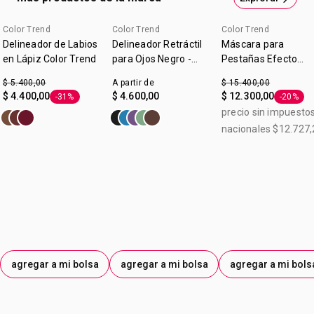
Color Trend
Color Trend
Color Trend
Delineador de Labios
Delineador Retráctil
Máscara para
en Lápiz Color Trend
para Ojos Negro -
Pestañas Efecto
Color Trend
Felino Voumen y
$ 5.400,00
A partir de
$ 15.400,00
Longitud Color Tren
$ 4.400,00
$ 4.600,00
$ 12.300,00
-31%
-20%
Etiqueta -31%
Etiqueta
Chocolate 7g
precio sin impuesto
nacionales $12.727,
agregar a mi bolsa
agregar a mi bolsa
agregar a mi bols