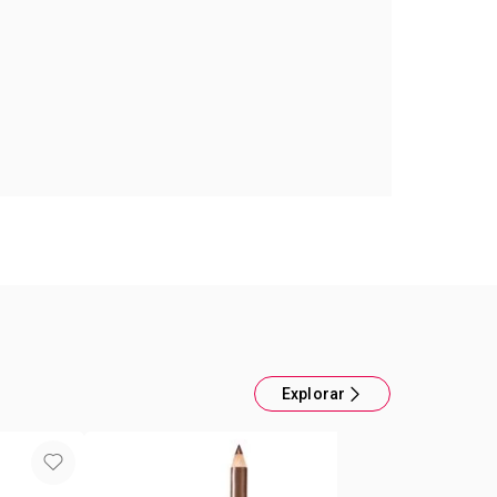
 Hidra Color Trend
idratar tus labios y darle un color increíble ¡Al
piz Labial Hidratante FPS 15
Explorar