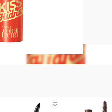
Labial Kiss
Labial para h
instante! Lá