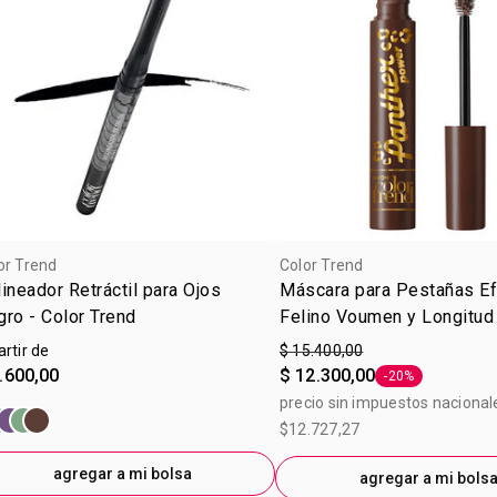
or Trend
Color Trend
ineador Retráctil para Ojos
Máscara para Pestañas E
ro - Color Trend
Felino Voumen y Longitud
Trend Chocolate 7g
artir de
$ 15.400,00
.600,00
$ 12.300,00
-20%
Etiqueta -20%
precio sin impuestos nacional
$12.727,27
agregar a mi bolsa
agregar a mi bols