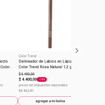
Próxima presenta
Color Trend
Color Trend
fecto
Delineador de Labios en Lápiz
Máscara pa
 Color
Color Trend Rosa Natural 1,2 g
Waterproof 
$ 5.400,00
$ 15.400,00
$ 4.400,00
-19%
precio sin im
Etiqueta -19%
es
precio sin impuestos nacionales
$12.727,27
$4.462,81
ag
a
agregar a mi bolsa