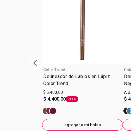
Vitrina de productos anterior
Color Trend
Col
Delineador de Labios en Lápiz
Del
Color Trend
Neg
$ 5.400,00
A p
$ 4.400,00
$ 4
-31%
Etiqueta -31%
agregar a mi bolsa