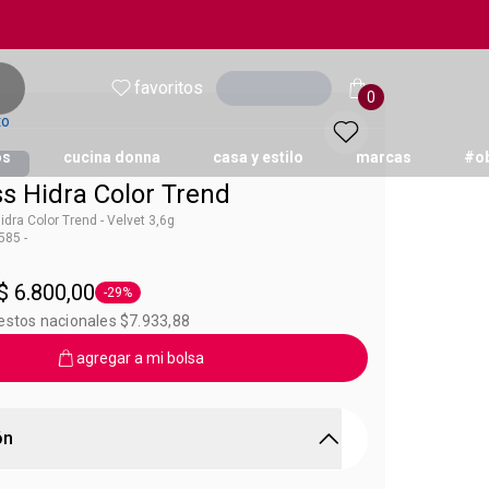
favoritos
Ingresar
0
to
os
cucina donna
casa y estilo
marcas
#o
ss Hidra Color Trend
Hidra Color Trend - Velvet 3,6g
85 -
 Color Trend
$ 6.800,00
-29%
Etiqueta -29%
estos nacionales $7.933,88
agregar a mi bolsa
ón