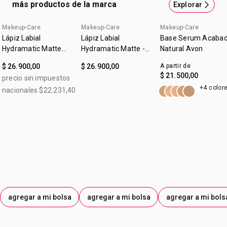
más productos de la marca
Explorar
Hydramatic -Maquillaje: Glamuroso efecto brillante de
color intenso. -Cuidado: Con más del 50% de ingredientes
Makeup-Care
Makeup-Care
Makeup-Care
hidratantes y protectores de la piel. Labios hidratados,
Lápiz Labial
Lápiz Labial
Base Serum Acaba
más voluminosos y suaves al instante y con el tiempo.1 -
Hydramatic Matte
Hydramatic Matte -
Natural Avon
Make Up + Care
Protección: Fortalece la barrera de humectación para
Nude Avon
$ 26.900,00
$ 26.900,00
A partir de
Mauve 3,6g
ayudar a prevenir la resequedad.2 Con FPS 20.3 Basado
$ 21.500,00
precio sin impuestos
en un estudio con consumidores 1 . Basado en un estudio
+4 color
nacionales $22.231,40
de eficacia clínica.2 Este producto no es protector solar 3.
Como Hialuronato de Sodio4
agregar a mi bolsa
agregar a mi bolsa
agregar a mi bols