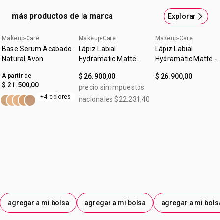
cuidan tu piel3 9 de cada 10 mujeres sintieron sus labios
más productos de la marca
Explorar
más hidratados hasta el final del día.2 1Como Hialuronato
de Sodio.2Basado en estudios de percepción con
Makeup-Care
Makeup-Care
Makeup-Care
consumidores.3Contiene más del 50% de ingredientes
Base Serum Acabado
Lápiz Labial
Lápiz Labial
hidratantes y protectores de la piel.
Natural Avon
Hydramatic Matte
Hydramatic Matte -
Make Up + Care
Nude Avon
A partir de
$ 26.900,00
$ 26.900,00
Mauve 3,6g
$ 21.500,00
precio sin impuestos
+4 colores
nacionales $22.231,40
agregar a mi bolsa
agregar a mi bolsa
agregar a mi bols