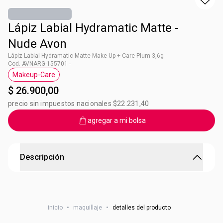
Lápiz Labial Hydramatic Matte -
Nude Avon
Lápiz Labial Hydramatic Matte Make Up + Care Plum 3,6g
Cod. AVNARG-155701 -
Makeup-Care
Etiqueta Makeup-Care
$ 26.900,00
precio sin impuestos nacionales $22.231,40
agregar a mi bolsa
Descripción
Lápiz Labial Hydramatic Matte - Mauve Avon
Formulado con ácido hialurónico1 y glicerina brinda
inicio
•
maquillaje
•
detalles del producto
sensación de hidratación, suavidad & volumen al instante
por más tiempo2 +50% hidratación e ingredientes que