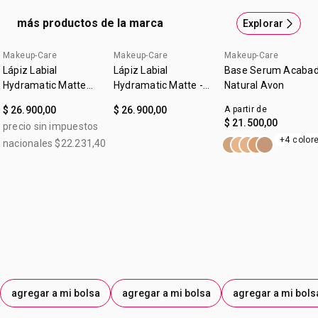
cuidan tu piel3 9 de cada 10 mujeres sintieron sus labios
más productos de la marca
Explorar
más hidratados hasta el final del día.2 1Como Hialuronato
de Sodio.2Basado en estudios de percepción con
Makeup-Care
Makeup-Care
Makeup-Care
consumidores.3Contiene más del 50% de ingredientes
Lápiz Labial
Lápiz Labial
Base Serum Acaba
hidratantes y protectores de la piel.
Hydramatic Matte
Hydramatic Matte -
Natural Avon
Make Up + Care
Nude Avon
$ 26.900,00
$ 26.900,00
A partir de
Mauve 3,6g
$ 21.500,00
precio sin impuestos
+4 color
nacionales $22.231,40
agregar a mi bolsa
agregar a mi bolsa
agregar a mi bols