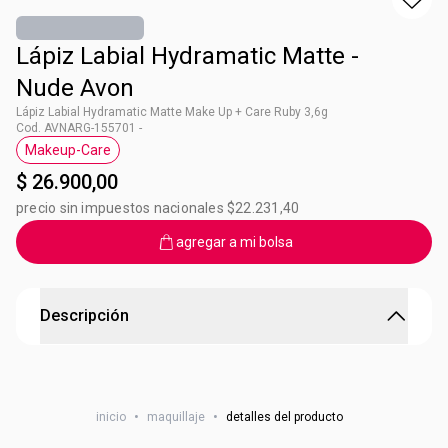
Lápiz Labial Hydramatic Matte -
Nude Avon
Lápiz Labial Hydramatic Matte Make Up + Care Ruby 3,6g
Cod. AVNARG-155701 -
Makeup-Care
Etiqueta Makeup-Care
$ 26.900,00
precio sin impuestos nacionales $22.231,40
agregar a mi bolsa
Descripción
Lápiz Labial Hydramatic Matte - Mauve Avon
Formulado con ácido hialurónico1 y glicerina brinda
inicio
•
maquillaje
•
detalles del producto
sensación de hidratación, suavidad & volumen al instante
por más tiempo2 +50% hidratación e ingredientes que