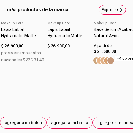
cuidan tu piel3 9 de cada 10 mujeres sintieron sus labios
más productos de la marca
Explorar
más hidratados hasta el final del día.2 1Como Hialuronato
de Sodio.2Basado en estudios de percepción con
Makeup-Care
Makeup-Care
Makeup-Care
consumidores.3Contiene más del 50% de ingredientes
Lápiz Labial
Lápiz Labial
Base Serum Acaba
hidratantes y protectores de la piel.
Hydramatic Matte
Hydramatic Matte -
Natural Avon
Make Up + Care
Nude Avon
$ 26.900,00
$ 26.900,00
A partir de
Mauve 3,6g
$ 21.500,00
precio sin impuestos
+4 color
nacionales $22.231,40
agregar a mi bolsa
agregar a mi bolsa
agregar a mi bols