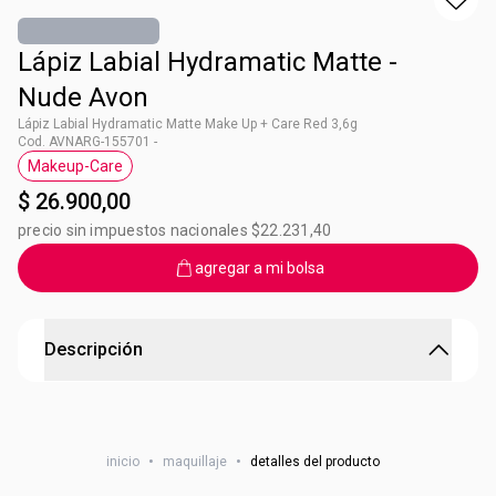
Lápiz Labial Hydramatic Matte -
Nude Avon
Lápiz Labial Hydramatic Matte Make Up + Care Red 3,6g
Cod. AVNARG-155701 -
Makeup-Care
Etiqueta Makeup-Care
$ 26.900,00
precio sin impuestos nacionales $22.231,40
agregar a mi bolsa
Descripción
Lápiz Labial Hydramatic Matte - Mauve Avon
Formulado con ácido hialurónico1 y glicerina brinda
inicio
•
maquillaje
•
detalles del producto
sensación de hidratación, suavidad & volumen al instante
por más tiempo2 +50% hidratación e ingredientes que