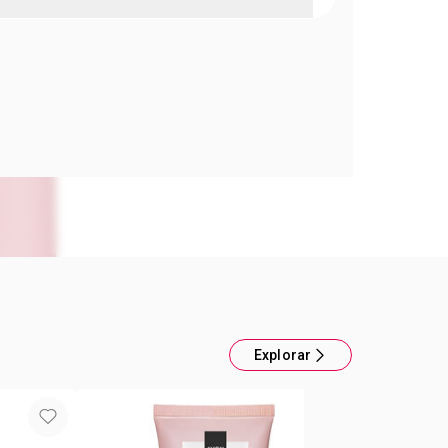
l Hydramatic Matte - Mauve Avon
n ácido hialurónico1 y glicerina brinda sensación
ión, suavidad & volumen al instante por más
 hidratación e ingredientes que cuidan tu piel3 9
mujeres sintieron sus labios más hidratados hasta
 día.2 1Como Hialuronato de Sodio.2Basado en
 percepción con consumidores.3Contiene más del
dientes hidratantes y protectores de la piel.
Explorar