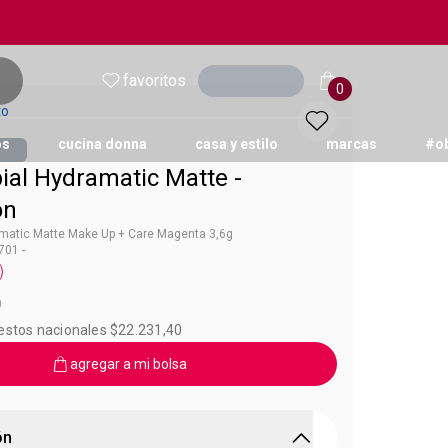
favoritos
Ingresar
0
to
os
cucina donna
casa y estilo
marcas
#o
ial Hydramatic Matte -
on
amatic Matte Make Up + Care Magenta 3,6g
01 -
a Makeup-Care
0
uestos nacionales $22.231,40
agregar a mi bolsa
ón