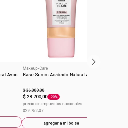
Próxima presenta
Makeup-Care
Makeup-Care
ral Avon
Base Serum Acabado Natural Avon
Base Serum 
220 NQ (Cre
$ 36.000,00
$ 36.000,00
$ 28.700,00
$ 28.700,00
-20%
Etiqueta -20%
precio sin impuestos nacionales
precio sin im
$29.752,07
$29.752,07
a
agregar a mi bolsa
ag