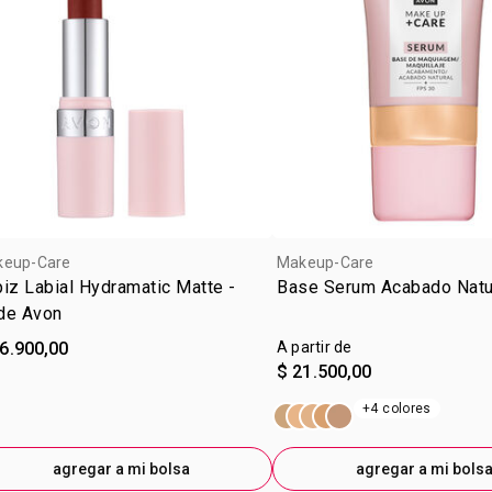
keup-Care
Makeup-Care
iz Labial Hydramatic Matte -
Base Serum Acabado Natu
de Avon
6.900,00
A partir de
$ 21.500,00
+4 colores
agregar a mi bolsa
agregar a mi bols