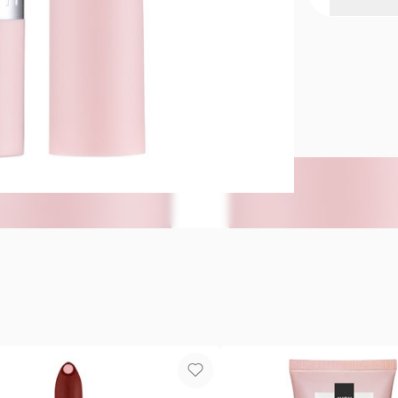
Lápiz Labia
Formulado co
de hidratac
tiempo2 +50%
de cada 10 
el final del
estudios de
50% de ingre