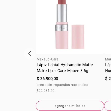
Vitrina de productos anterior
Makeup-Care
Ma
Lápiz Labial Hydramatic Matte
Láp
Make Up + Care Mauve 3,6g
Nu
$ 26.900,00
$ 2
precio sin impuestos nacionales
$22.231,40
agregar a mi bolsa