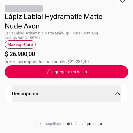
Lápiz Labial Hydramatic Matte -
Nude Avon
Lápiz Labial Hydramatic Matte Make Up + Care Berry 3,6g
Cod. AVNARG-155701 -
Makeup-Care
Etiqueta Makeup-Care
$ 26.900,00
precio sin impuestos nacionales $22.231,40
agregar a mi bolsa
Descripción
Lápiz Labial Hydramatic Matte - Mauve Avon
Formulado con ácido hialurónico1 y glicerina brinda
inicio
•
maquillaje
•
detalles del producto
sensación de hidratación, suavidad & volumen al instante
por más tiempo2 +50% hidratación e ingredientes que