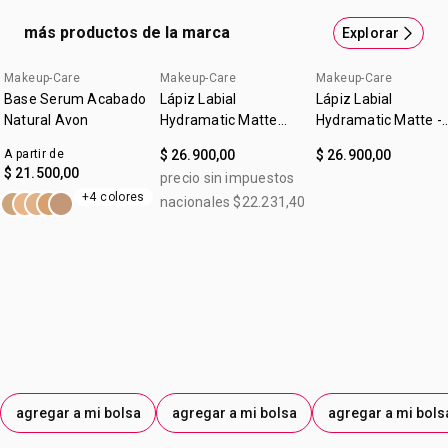
cuidan tu piel3 9 de cada 10 mujeres sintieron sus labios
más productos de la marca
Explorar
más hidratados hasta el final del día.2 1Como Hialuronato
de Sodio.2Basado en estudios de percepción con
Makeup-Care
Makeup-Care
Makeup-Care
consumidores.3Contiene más del 50% de ingredientes
Base Serum Acabado
Lápiz Labial
Lápiz Labial
hidratantes y protectores de la piel.
Natural Avon
Hydramatic Matte
Hydramatic Matte -
Make Up + Care
Nude Avon
A partir de
$ 26.900,00
$ 26.900,00
Mauve 3,6g
$ 21.500,00
precio sin impuestos
+4 colores
nacionales $22.231,40
agregar a mi bolsa
agregar a mi bolsa
agregar a mi bols