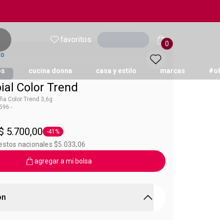
favoritos
Ingresar
0
to
os
cucina donna
casa y estilo
marcas
#o
ial Color Trend
oña Color Trend 3,6g
96 -
 Color Trend
$ 5.700,00
-41%
Etiqueta -41%
estos nacionales $5.033,06
agregar a mi bolsa
ón