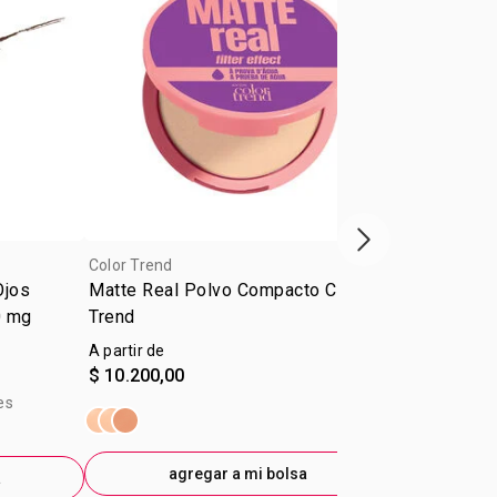
Próxima presenta
Color Trend
Color Trend
Ojos
Matte Real Polvo Compacto Color
Delineador 
0 mg
Trend
Color Trend 
A partir de
$ 5.400,00
$ 10.200,00
$ 4.400,00
-
E
es
precio sin im
$4.462,81
agregar a mi bolsa
a
ag