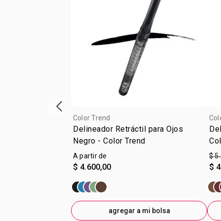
Vitrina de productos anterior
Color Trend
Col
Delineador Retráctil para Ojos
Del
Negro - Color Trend
Col
A partir de
$ 5
$ 4.600,00
$ 4
agregar a mi bolsa