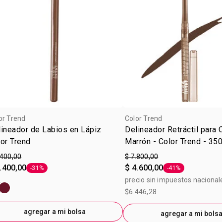
or Trend
Color Trend
ineador de Labios en Lápiz
Delineador Retráctil para 
or Trend
Marrón - Color Trend - 35
.400,00
$ 7.800,00
.400,00
$ 4.600,00
-31%
-41%
Etiqueta -31%
Etiqueta -41%
precio sin impuestos nacional
$6.446,28
agregar a mi bolsa
agregar a mi bols