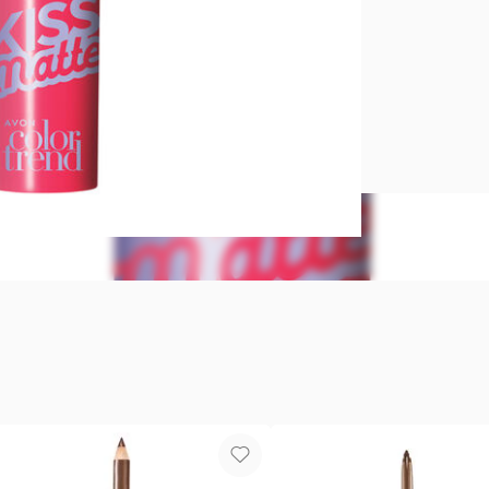
Lápiz Labia
Color intens
con derivad