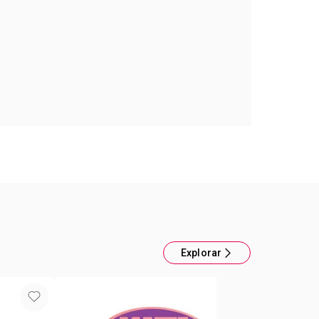
l Color Trend
o en la primera pasada, mayor precisión al aplicar
as de vitamina E y extracto de mango. FPS 15
Explorar