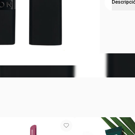
Descripci
Labial Ultr
¡Labios 100%
ultra hidra
precisión. 
aceite de pa
Contenido: 3