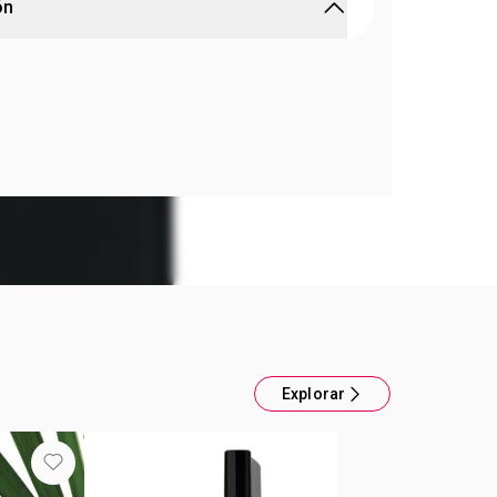
ón
a Matte Ultra Wild Cherry
 hidratados en todo momento! El clásico labial
tante se renovó. Nuevo formato de punta, mayor
¿Por qué lo vas a amar? Porque está formulado con
lta que brinda una mayor hidratación. Fps 15.
,6 g.
Explorar