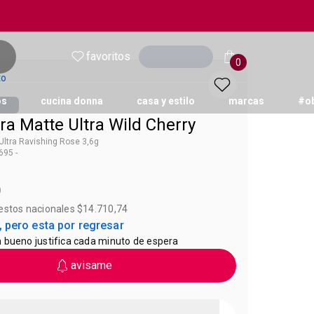
favoritos
Ingresar
0
to
os
cucina donna
casa y estilo
marcas
#o
tra Matte Ultra Wild Cherry
 Ultra Ravishing Rose 3,6g
95 -
Ultra Color
0
uestos nacionales $14.710,74
 pero esta por regresar
 bueno justifica cada minuto de espera
avisame