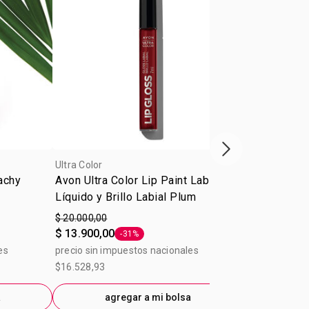
Próxima presenta
Ultra Color
Ultra Color
achy
Avon Ultra Color Lip Paint Labial
Máscara par
Líquido y Brillo Labial Plum
Volumen
$ 20.000,00
$ 23.400,00
$ 13.900,00
$ 14.000,00
-31%
Etiqueta -31%
es
precio sin impuestos nacionales
precio sin im
$16.528,93
$11.603,31
a
agregar a mi bolsa
ag