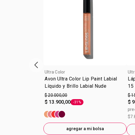
Vitrina de productos anterior
Ultra Color
Ult
Avon Ultra Color Lip Paint Labial
Láp
Líquido y Brillo Labial Nude
15
$ 20.000,00
$ 1
$ 13.900,00
$ 9
-31%
Etiqueta -31%
pre
$7.
agregar a mi bolsa