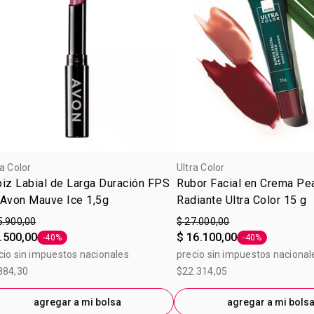
ra Color
Ultra Color
iz Labial de Larga Duración FPS
Rubor Facial en Crema Pe
 Avon Mauve Ice 1,5g
Radiante Ultra Color 15 g
5.900,00
$ 27.000,00
.500,00
$ 16.100,00
-40%
-40%
Etiqueta -40%
Etiqueta -40%
cio sin impuestos nacionales
precio sin impuestos nacional
884,30
$22.314,05
agregar a mi bolsa
agregar a mi bols