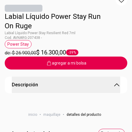
Labial Líquido Power Stay Run
On Ruge
Labial Líquido Power Stay Resilient Red 7ml
Cod. AVNARG-207438 -
Power Stay
Etiqueta Power Stay
$ 16.300,00
de: $ 26.900,00
-39%
Etiqueta -39%
agregar a mi bolsa
Descripción
Labial Líquido Power Stay Run On Ruge
Labial líquido mate de larga duración ¡Intransferible! Tu
inicio
•
maquillaje
•
detalles del producto
labial que llegó para quedarse. ¿Qué esperás para sumarlo
a tu look? No vas a querer dejar de usarlo Nunca. ¿Lo
mejor? 16 horas de duración ¡sin retoques! Beneficios: