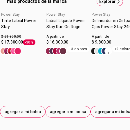
más productos de la marca
Explorar
Acabado mate. Alta cobertura. A prueba de agua y súper
confortable. Colores súper vibrantes.Tu labial que llegó
Power Stay
Power Stay
Power Stay
para quedarse. ¿Qué esperás para sumarlo a tu look? No
Tinte Labial Power
Labial Líquido Power
Delineador en Gel p
vas a querer dejar de usarlo nunca.
Stay
Stay Run On Ruge
Ojos Power Stay 24
$ 21.300,00
A partir de
A partir de
$ 17.300,00
$ 16.300,00
$ 9.800,00
-30%
Etiqueta -30%
+3 colores
+2 color
agregar a mi bolsa
agregar a mi bolsa
agregar a mi bols