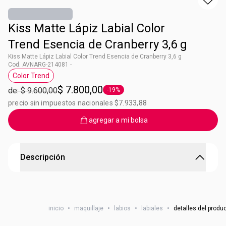
Kiss Matte Lápiz Labial Color
Trend Esencia de Cranberry 3,6 g
Kiss Matte Lápiz Labial Color Trend Esencia de Cranberry 3,6 g
Cod. AVNARG-214081 -
Color Trend
Etiqueta Color Trend
$ 7.800,00
de: $ 9.600,00
-19%
Etiqueta -19%
precio sin impuestos nacionales $7.933,88
agregar a mi bolsa
Descripción
Si es labial Kiss, ¡DALE LIKE!
Variedad de colores para combinar con todos los tonos de
inicio
•
maquillaje
•
labios
•
labiales
•
detalles del produ
piel. Con extracto de mango y aroma a vainilla. Fácil de
remover. Fórmula renovada para una mejor cobertura aún.