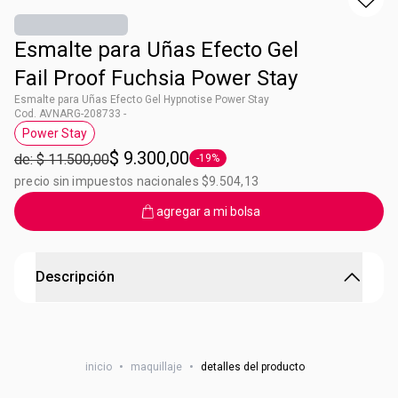
Esmalte para Uñas Efecto Gel
Fail Proof Fuchsia Power Stay
Esmalte para Uñas Efecto Gel Hypnotise Power Stay
Cod. AVNARG-208733 -
Power Stay
Etiqueta Power Stay
$ 9.300,00
de: $ 11.500,00
-19%
Etiqueta -19%
precio sin impuestos nacionales $9.504,13
agregar a mi bolsa
Descripción
Esmalte para Uñas Efecto Gel Fail Proof Fuchsia Power
Stay
inicio
•
maquillaje
•
detalles del producto
8 días* de color y brillo intactos. Con tecnología Color Lock
que resiste mejor el saltado del esmalte. Impecable por