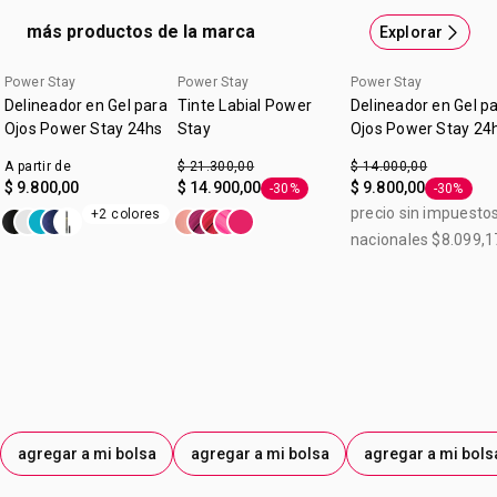
más días. Brillo extremo y cobertura uniforme que dura
más productos de la marca
Explorar
por más tiempo. Contenido 9 ml. *Basado en una prueba
de percepción realizada con consumidores.
Power Stay
Power Stay
Power Stay
Delineador en Gel para
Tinte Labial Power
Delineador en Gel p
Ojos Power Stay 24hs
Stay
Ojos Power Stay 24
A partir de
$ 21.300,00
$ 14.000,00
$ 9.800,00
$ 14.900,00
$ 9.800,00
-30%
-30%
Etiqueta -30%
Etiqueta 
precio sin impuesto
+2 colores
nacionales $8.099,1
agregar a mi bolsa
agregar a mi bolsa
agregar a mi bols