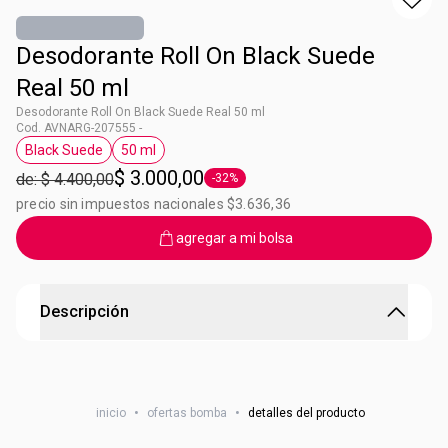
Desodorante Roll On Black Suede
Real 50 ml
Desodorante Roll On Black Suede Real 50 ml
Cod. AVNARG-207555 -
Black Suede
50 ml
Etiqueta Black Suede
Etiqueta 50 ml
$ 3.000,00
de: $ 4.400,00
-32%
Etiqueta -32%
precio sin impuestos nacionales $3.636,36
agregar a mi bolsa
Descripción
Antitranspirante para todos tus días
inicio
•
ofertas bomba
•
detalles del producto