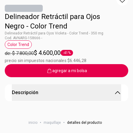
Delineador Retráctil para Ojos
Negro - Color Trend
Delineador Retráctil para Ojos Violeta - Color Trend - 350 mg
Cod. AVNARG-158666 -
Color Trend
Etiqueta Color Trend
$ 4.600,00
de: $ 7.800,00
-41%
Etiqueta -41%
precio sin impuestos nacionales $6.446,28
agregar a mi bolsa
Descripción
Delineador Retráctil para Ojos Negro - Color Trend
Larga duración, a prueba de agua. Contenido: 350 mg
inicio
•
maquillaje
•
detalles del producto