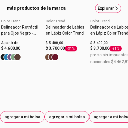
más productos de la marca
Explorar
Color Trend
Color Trend
Color Trend
Delineador Retráctil
Delineador de Labios
Delineador de Labio
para Ojos Negro -
en Lápiz Color Trend
en Lápiz Color Tren
Color Trend
Rosa Natural 1,2 g
A partir de
$ 5.400,00
$ 5.400,00
$ 4.600,00
$ 3.700,00
$ 3.700,00
-31%
-31%
Etiqueta -31%
Etiqueta 
precio sin impuesto
nacionales $4.462,8
agregar a mi bolsa
agregar a mi bolsa
agregar a mi bols