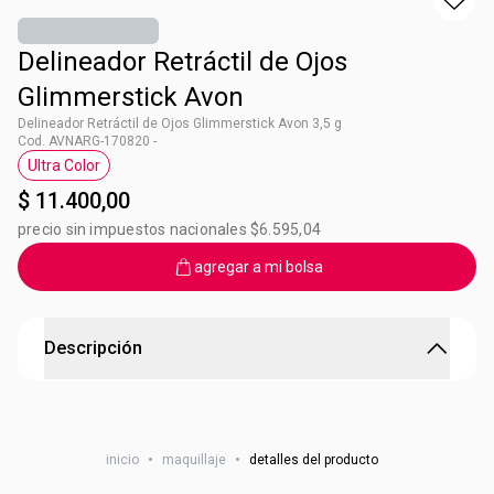
Delineador Retráctil de Ojos
Glimmerstick Avon
Delineador Retráctil de Ojos Glimmerstick Avon 3,5 g
Cod. AVNARG-170820 -
Ultra Color
Etiqueta Ultra Color
$ 11.400,00
precio sin impuestos nacionales $6.595,04
agregar a mi bolsa
Descripción
Delineador Retráctil de Ojos Glimmerstick Avon
Delineador en acabado brillante, 2 acabados y 10 tonos
inicio
•
maquillaje
•
detalles del producto
para usar solos o combinados. Tonos de alto impacto y a
prueba de agua, que duran todo el dia. Punta retractil.