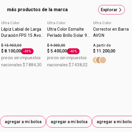
Formula cremosa de facil aplicacion. Basado en una
más productos de la marca
Explorar
prueba de percepcion realizada con consumidores.
Ultra Color
Ultra Color
Ultra Color
Lápiz Labial de Larga
Ultra Color Esmalte
Corrector en Barra
Duración FPS 15 Avon
Perlado Brillo Solar 9
AVON
Mauve Ice 1,5g
ml
$ 15.900,00
$ 9.000,00
A partir de
$ 8.100,00
$ 5.400,00
$ 11.200,00
-49%
-40%
Etiqueta -49%
Etiqueta -40%
precio sin impuestos
precio sin impuestos
nacionales $7.884,30
nacionales $7.438,02
agregar a mi bolsa
agregar a mi bolsa
agregar a mi bols