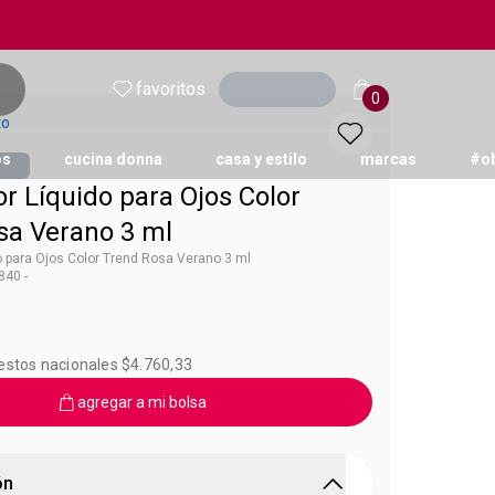
favoritos
Ingresar
0
to
os
cucina donna
casa y estilo
marcas
#o
r Líquido para Ojos Color
sa Verano 3 ml
o para Ojos Color Trend Rosa Verano 3 ml
40 -
 Color Trend
estos nacionales $4.760,33
agregar a mi bolsa
ón