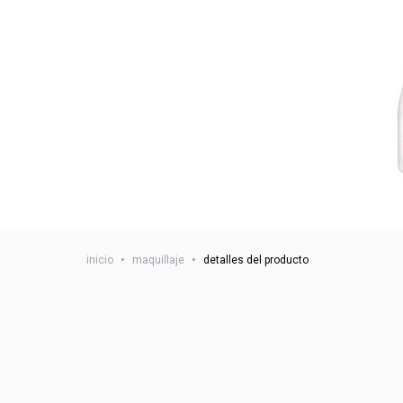
inicio
•
maquillaje
•
detalles del producto