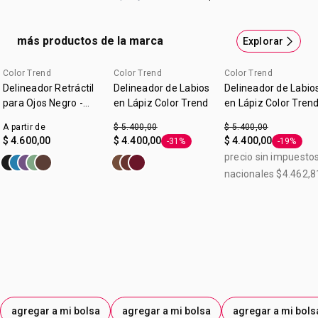
delinear y definir tus ojos. Vienen varios colores para que
tus looks sean únicos.Contenido: 3ml. Origen: Argentina.
más productos de la marca
Explorar
Color Trend
Color Trend
Color Trend
Delineador Retráctil
Delineador de Labios
Delineador de Labio
para Ojos Negro -
en Lápiz Color Trend
en Lápiz Color Tren
Color Trend
Rosa Natural 1,2 g
A partir de
$ 5.400,00
$ 5.400,00
$ 4.600,00
$ 4.400,00
$ 4.400,00
-31%
-19%
Etiqueta -31%
Etiqueta 
precio sin impuesto
nacionales $4.462,8
agregar a mi bolsa
agregar a mi bolsa
agregar a mi bols