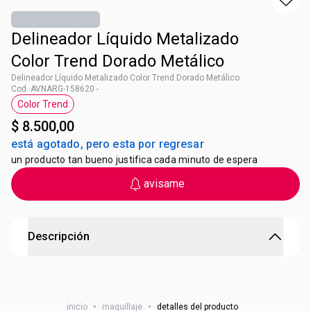
Delineador Líquido Metalizado
Color Trend Dorado Metálico
Delineador Líquido Metalizado Color Trend Dorado Metálico
Cod. AVNARG-158620 -
Color Trend
Etiqueta Color Trend
$ 8.500,00
está agotado, pero esta por regresar
un producto tan bueno justifica cada minuto de espera
avisame
Descripción
Delineador Líquido Metalizado Color Trend Dorado
Metálico
inicio
•
maquillaje
•
detalles del producto
Delineador líquido con el trazo preciso para enmarcar,