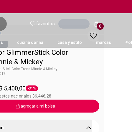
favoritos
Ingresar
0
to
os
cucina donna
casa y estilo
marcas
#o
or GlimmerStick Color
nnie & Mickey
rStick Color Trend Minnie & Mickey
17 -
 Color Trend
$ 5.400,00
-31%
Etiqueta -31%
estos nacionales $6.446,28
agregar a mi bolsa
ón