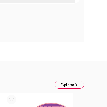
 GlimmerStick Color Trend Minnie & Mickey
n esta dupla encantadora, hicimos que el amor se
or y que la alegría se convierta en brillo.
ifuminado con mucho brillo..
Explorar