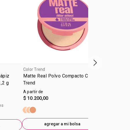
Próxima presenta
Color Trend
Color Trend
Lápiz
Matte Real Polvo Compacto Color
Delineador L
1,2 g
Trend
Trend Negro
A partir de
$ 9.600,00
$ 10.200,00
$ 6.700,00
-
E
es
precio sin im
$4.760,33
agregar a mi bolsa
a
ag