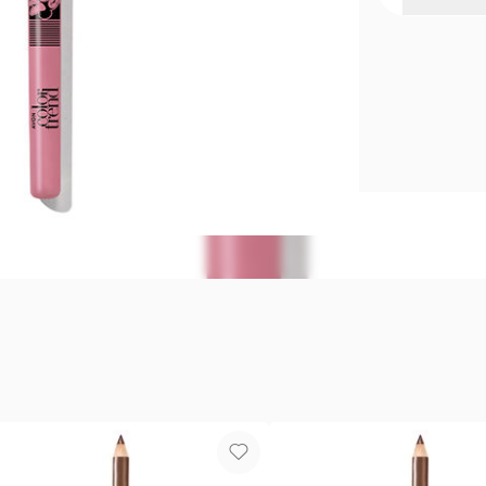
Delineador
Inspirado e
vuelva en col
Delineado d