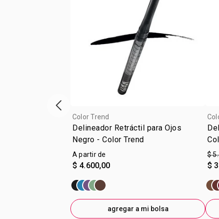
Vitrina de productos anterior
Color Trend
Col
Delineador Retráctil para Ojos
Del
Negro - Color Trend
Col
A partir de
$ 5
$ 4.600,00
$ 3
agregar a mi bolsa