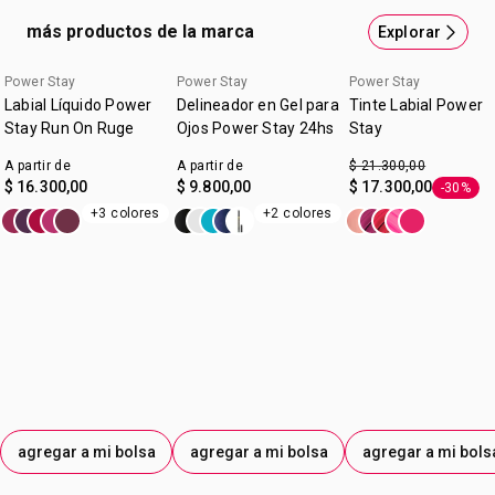
versatilidad; creá líneas atrevidas o difuminá para lograr
más productos de la marca
Explorar
una apariencia smokey que dura todo el día.* *Basado en
estudios de percepción realizados Ella usa Cobalt con
Power Stay
Power Stay
Power Stay
consumidor.
Labial Líquido Power
Delineador en Gel para
Tinte Labial Power
Stay Run On Ruge
Ojos Power Stay 24hs
Stay
A partir de
A partir de
$ 21.300,00
$ 16.300,00
$ 9.800,00
$ 17.300,00
-30%
Etiqueta
+3 colores
+2 colores
agregar a mi bolsa
agregar a mi bolsa
agregar a mi bols