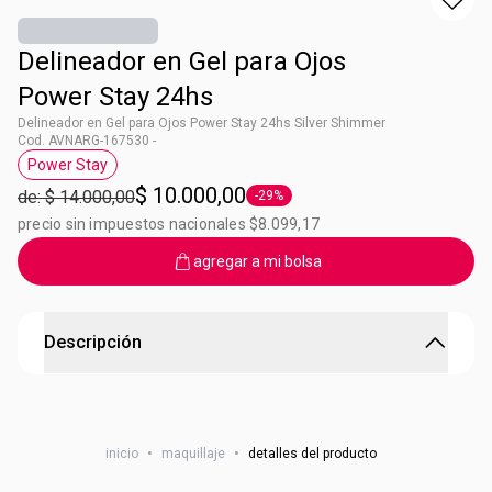
Delineador en Gel para Ojos
Power Stay 24hs
Delineador en Gel para Ojos Power Stay 24hs Silver Shimmer
Cod. AVNARG-167530 -
Power Stay
Etiqueta Power Stay
$ 10.000,00
de: $ 14.000,00
-29%
Etiqueta -29%
precio sin impuestos nacionales $8.099,17
agregar a mi bolsa
Descripción
Delineador en Gel para Ojos Power Stay 24hs
24 horas de resistencia a las manchas y desgaste.Lleno de
inicio
•
maquillaje
•
detalles del producto
pigmentos potentes para una apariencia de alto impacto.
Fórmula en gel súper suave y mezclable. Máxima