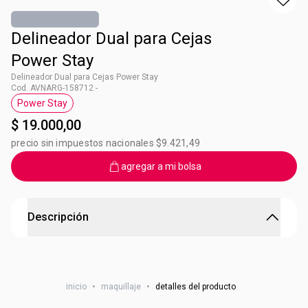
Delineador Dual para Cejas
Power Stay
Delineador Dual para Cejas Power Stay
Cod. AVNARG-158712 -
Power Stay
Etiqueta Power Stay
$ 19.000,00
precio sin impuestos nacionales $9.421,49
agregar a mi bolsa
Descripción
Delineador Dual para Cejas Power Stay
Ultra definición, acabado natural, efecto relleno. Modo de
inicio
•
maquillaje
•
detalles del producto
Uso: Usar el cepillo para peinar las cejas, Luego usar el
lápiz líquido para definir y rellenar las áreas libres de las