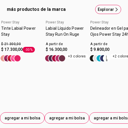
cejas.Contenido: 0,6 ml
más productos de la marca
Explorar
Power Stay
Power Stay
Power Stay
Tinte Labial Power
Labial Líquido Power
Delineador en Gel p
Stay
Stay Run On Ruge
Ojos Power Stay 24
$ 21.300,00
A partir de
A partir de
$ 17.300,00
$ 16.300,00
$ 9.800,00
-30%
Etiqueta -30%
+3 colores
+2 color
agregar a mi bolsa
agregar a mi bolsa
agregar a mi bols