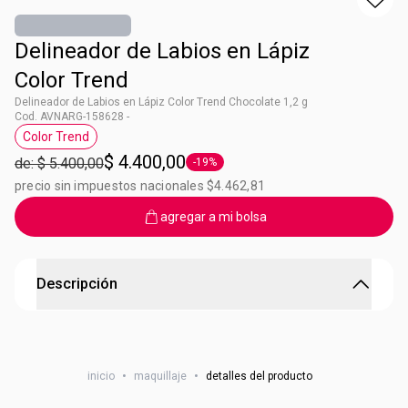
Delineador de Labios en Lápiz
Color Trend
Delineador de Labios en Lápiz Color Trend Chocolate 1,2 g
Cod. AVNARG-158628 -
Color Trend
Etiqueta Color Trend
$ 4.400,00
de: $ 5.400,00
-19%
Etiqueta -19%
precio sin impuestos nacionales $4.462,81
agregar a mi bolsa
Descripción
Delineador de Labios en Lápiz Color Trend
Tu boca habla por vos! Delineá tus labios para darle forma
inicio
•
maquillaje
•
detalles del producto
y definición. Tip: También podes rellenar tus labios y usarlo
como labial.