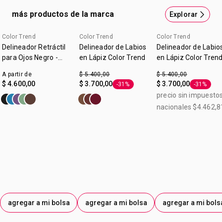
más productos de la marca
Explorar
Color Trend
Color Trend
Color Trend
Delineador Retráctil
Delineador de Labios
Delineador de Labio
para Ojos Negro -
en Lápiz Color Trend
en Lápiz Color Tren
Color Trend
Rosa Natural 1,2 g
A partir de
$ 5.400,00
$ 5.400,00
$ 4.600,00
$ 3.700,00
$ 3.700,00
-31%
-31%
Etiqueta -31%
Etiqueta 
precio sin impuesto
nacionales $4.462,8
agregar a mi bolsa
agregar a mi bolsa
agregar a mi bols