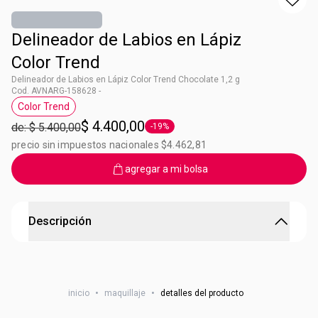
Delineador de Labios en Lápiz
Color Trend
Delineador de Labios en Lápiz Color Trend Chocolate 1,2 g
Cod. AVNARG-158628 -
Color Trend
Etiqueta Color Trend
$ 4.400,00
de: $ 5.400,00
-19%
Etiqueta -19%
precio sin impuestos nacionales $4.462,81
agregar a mi bolsa
Descripción
Delineador de Labios en Lápiz Color Trend
Tu boca habla por vos! Delineá tus labios para darle forma
inicio
•
maquillaje
•
detalles del producto
y definición. Tip: También podes rellenar tus labios y usarlo
como labial.