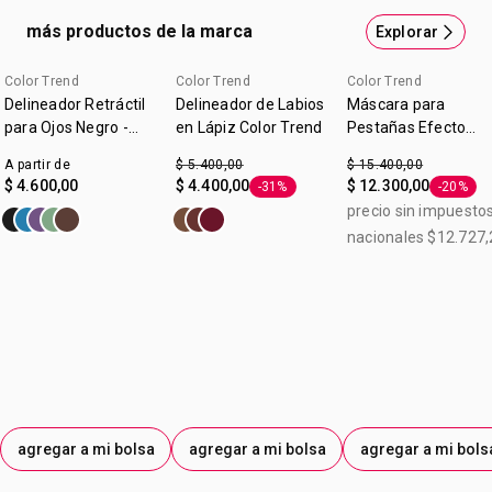
más productos de la marca
Explorar
Color Trend
Color Trend
Color Trend
Delineador Retráctil
Delineador de Labios
Máscara para
para Ojos Negro -
en Lápiz Color Trend
Pestañas Efecto
Color Trend
Felino Voumen y
A partir de
$ 5.400,00
$ 15.400,00
Longitud Color Tren
$ 4.600,00
$ 4.400,00
$ 12.300,00
-31%
-20%
Etiqueta -31%
Etiqueta
Chocolate 7g
precio sin impuesto
nacionales $12.727,
agregar a mi bolsa
agregar a mi bolsa
agregar a mi bols